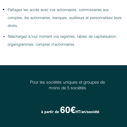
Partagez les accès avec vos actionnaires,
commissaires aux
comptes, les actionnaires, banques, auditeurs et personnalisez leurs
droits.
Télé
chargez à tout moment vos registres,
tables d
e capitalis
ation,
organigrammes, comptes d'actionnaires
.
Pour les sociétés uniques et groupes de
moins de 5 sociétés
60€
à partir de
HT/an/société