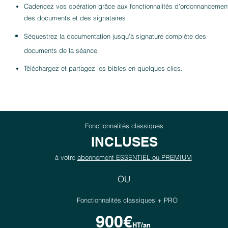
Cadencez vos opération grâce aux fonctionnalités d'ordonnancemen
des documents et des signataires
Séquestrez la documentation jusqu'à signature complète des
documents de la séance
Téléc
h
argez et partagez les bibles en quelques clics.
​
Fonctionnalités classiques
INCLUSES
à votre
abonnement ESSENTIEL ou PREMIUM
OU
Fonctionnalités classiques + PRO
900€
HT/an