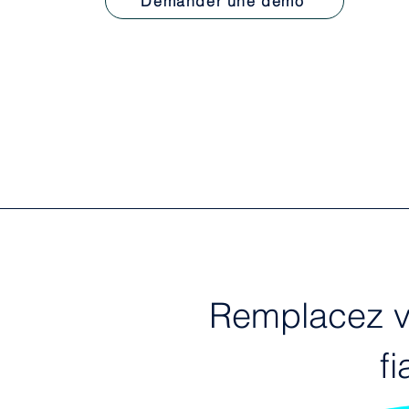
Demander une démo
Remplacez vo
f