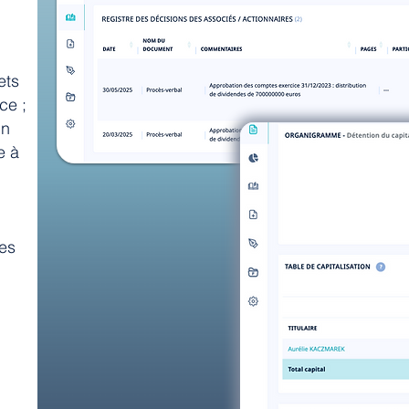
ets
ce ;
un
e à
res