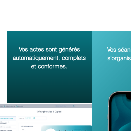
Vos actes sont générés
Vos séan
automatiquement, complets
s'organis
et conformes.