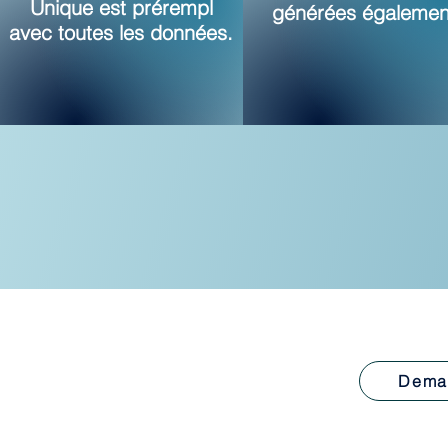
Unique est prérempl
générées égalemen
avec toutes les données.
Dema