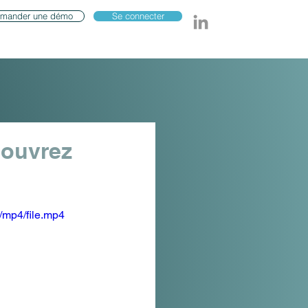
mander une démo
Se connecter
couvrez
/mp4/file.mp4