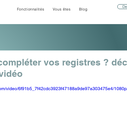
De
Fonctionnalités
Vous êtes
Blog
ompléter vos registres ? dé
 vidéo
ic.com/video/6f91b5_7f42cdc3923f47188a9de97a303475e4/1080p